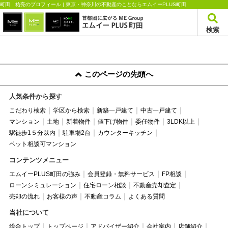
町田 祐亮のプロフィール | 東京・神奈川の不動産のことならエムイーPLUS町田
検索
このページの先頭へ
人気条件から探す
こだわり検索
学区から検索
新築一戸建て
中古一戸建て
マンション
土地
新着物件
値下げ物件
委任物件
3LDK以上
駅徒歩1５分以内
駐車場2台
カウンターキッチン
ペット相談可マンション
コンテンツメニュー
エムイーPLUS町田の強み
会員登録・無料サービス
FP相談
ローンシミュレーション
住宅ローン相談
不動産売却査定
売却の流れ
お客様の声
不動産コラム
よくある質問
当社について
総合トップ
トップページ
アドバイザー紹介
会社案内
店舗紹介