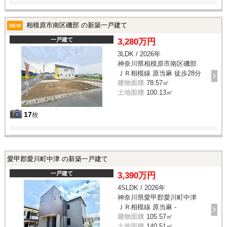
相模原市南区磯部 の新築一戸建て
NEW
一戸建て
3,280万円
3LDK / 2026年
神奈川県相模原市南区磯部
ＪＲ相模線 原当麻 徒歩28分
建物面積
78.57㎡
土地面積
100.13㎡
17
枚
愛甲郡愛川町中津 の新築一戸建て
一戸建て
3,390万円
4SLDK / 2026年
神奈川県愛甲郡愛川町中津
ＪＲ相模線 原当麻 -
建物面積
105.57㎡
土地面積
140.51㎡