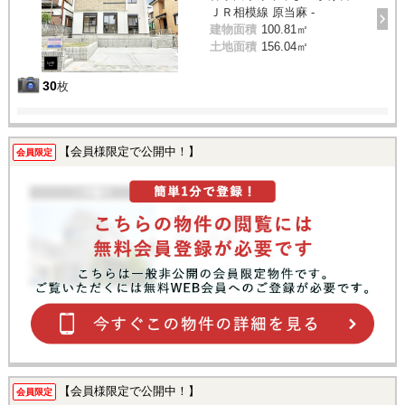
ＪＲ相模線 原当麻 -
建物面積
100.81㎡
土地面積
156.04㎡
30
枚
【会員様限定で公開中！】
会員限定
【会員様限定で公開中！】
会員限定