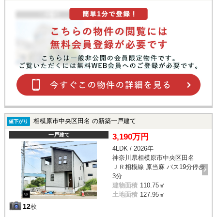
相模原市中央区田名 の新築一戸建て
値下がり
一戸建て
3,190万円
4LDK / 2026年
神奈川県相模原市中央区田名
ＪＲ相模線 原当麻 バス19分停歩
3分
建物面積
110.75㎡
土地面積
127.95㎡
12
枚