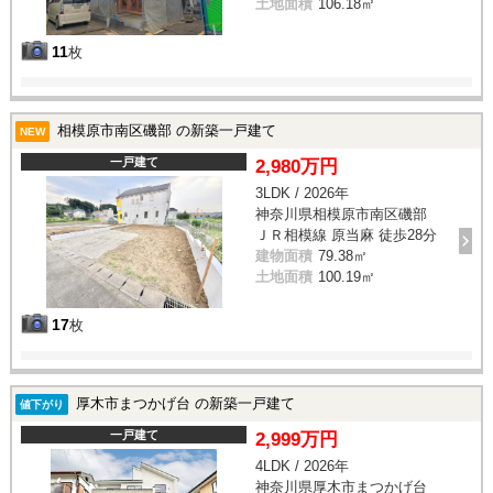
土地面積
106.18㎡
11
枚
相模原市南区磯部 の新築一戸建て
NEW
一戸建て
2,980万円
3LDK / 2026年
神奈川県相模原市南区磯部
ＪＲ相模線 原当麻 徒歩28分
建物面積
79.38㎡
土地面積
100.19㎡
17
枚
厚木市まつかげ台 の新築一戸建て
値下がり
一戸建て
2,999万円
4LDK / 2026年
神奈川県厚木市まつかげ台