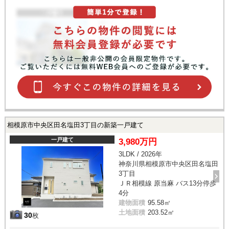
相模原市中央区田名塩田3丁目の新築一戸建て
一戸建て
3,980万円
3LDK / 2026年
神奈川県相模原市中央区田名塩田
3丁目
ＪＲ相模線 原当麻 バス13分停歩
4分
建物面積
95.58㎡
土地面積
203.52㎡
30
枚