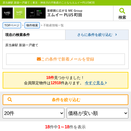
原当麻駅 新築一戸建て｜東京・神奈川の不動産のことならエムイーPLUS町田
検索
TOPページ
>
物件検索
>
不動産情報一覧
現在の検索条件
さらに条件を絞り込む
原当麻駅 新築一戸建て
この条件で新着メールを登録
18件
見つかりました！
会員限定物件は
12918
件あります。
今すぐ見る
条件を絞り込む
18
1～18
件中
件を表示