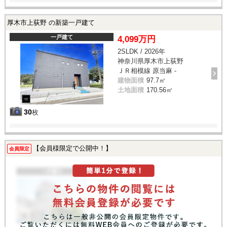
厚木市上荻野 の新築一戸建て
一戸建て
4,099万円
2SLDK / 2026年
神奈川県厚木市上荻野
ＪＲ相模線 原当麻 -
建物面積
97.7㎡
土地面積
170.56㎡
30
枚
【会員様限定で公開中！】
会員限定