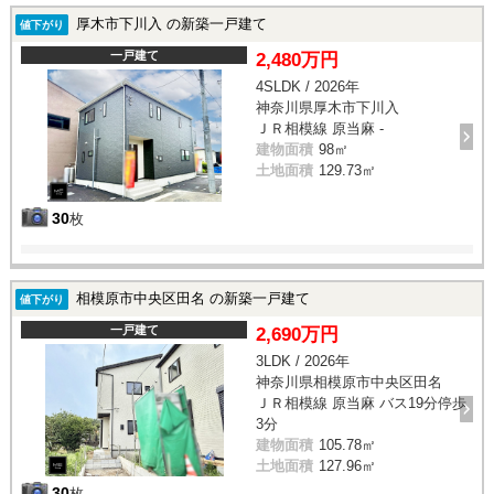
厚木市下川入 の新築一戸建て
値下がり
一戸建て
2,480万円
4SLDK / 2026年
神奈川県厚木市下川入
ＪＲ相模線 原当麻 -
建物面積
98㎡
土地面積
129.73㎡
30
枚
相模原市中央区田名 の新築一戸建て
値下がり
一戸建て
2,690万円
3LDK / 2026年
神奈川県相模原市中央区田名
ＪＲ相模線 原当麻 バス19分停歩
3分
建物面積
105.78㎡
土地面積
127.96㎡
30
枚