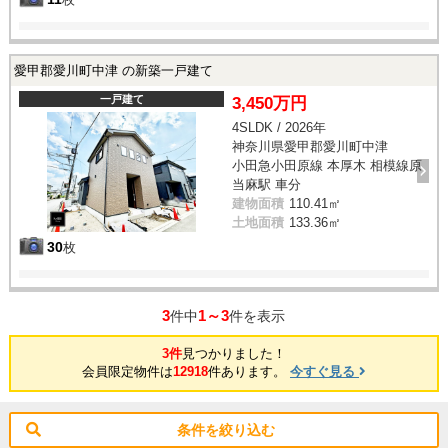
愛甲郡愛川町中津 の新築一戸建て
一戸建て
3,450万円
4SLDK / 2026年
神奈川県愛甲郡愛川町中津
小田急小田原線 本厚木 相模線原
当麻駅 車分
建物面積
110.41㎡
土地面積
133.36㎡
30
枚
3
1～3
件中
件を表示
3件
見つかりました！
会員限定物件は
12918
件あります。
今すぐ見る
条件を絞り込む