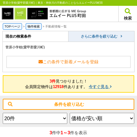
菅原小学校(愛甲郡愛川町)｜東京・神奈川の不動産のことならエムイーPLUS町田
検索
TOPページ
>
物件検索
>
不動産情報一覧
現在の検索条件
さらに条件を絞り込む
菅原小学校(愛甲郡愛川町)
この条件で新着メールを登録
3件
見つかりました！
会員限定物件は
12918
件あります。
今すぐ見る
条件を絞り込む
3
1～3
件中
件を表示