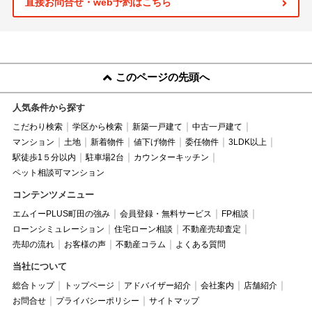
直接お問合せ・web予約はこちら
このページの先頭へ
人気条件から探す
こだわり検索
学区から検索
新築一戸建て
中古一戸建て
マンション
土地
新着物件
値下げ物件
委任物件
3LDK以上
駅徒歩1５分以内
駐車場2台
カウンターキッチン
ペット相談可マンション
コンテンツメニュー
エムイーPLUS町田の強み
会員登録・無料サービス
FP相談
ローンシミュレーション
住宅ローン相談
不動産売却査定
売却の流れ
お客様の声
不動産コラム
よくある質問
当社について
総合トップ
トップページ
アドバイザー紹介
会社案内
店舗紹介
お問合せ
プライバシーポリシー
サイトマップ