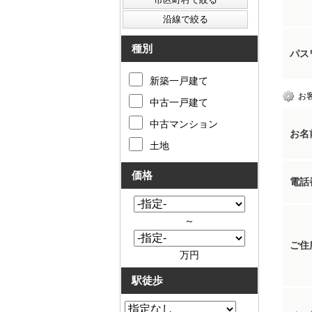
種別
パス
新築一戸建て
お
中古一戸建て
中古マンション
お名
土地
価格
電話
～
ご住
万円
駅徒歩