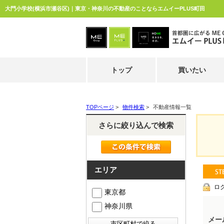
大門小学校(横浜市瀬谷区)｜東京・神奈川の不動産のことならエムイーPLUS町田
トップ
買いたい
TOPページ
>
物件検索
>
不動産情報一覧
さらに絞り込んで検索
エリア
ロ
東京都
神奈川県
メー