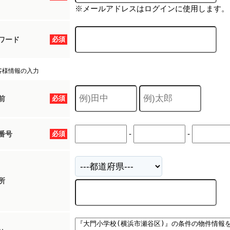
※メールアドレスはログインに使用します。
ワード
必須
客様情報の入力
前
必須
-
-
番号
必須
所