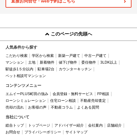
直接お問合せ・web予約はこちら
このページの先頭へ
人気条件から探す
こだわり検索
学区から検索
新築一戸建て
中古一戸建て
マンション
土地
新着物件
値下げ物件
委任物件
3LDK以上
駅徒歩1５分以内
駐車場2台
カウンターキッチン
ペット相談可マンション
コンテンツメニュー
エムイーPLUS町田の強み
会員登録・無料サービス
FP相談
ローンシミュレーション
住宅ローン相談
不動産売却査定
売却の流れ
お客様の声
不動産コラム
よくある質問
当社について
総合トップ
トップページ
アドバイザー紹介
会社案内
店舗紹介
お問合せ
プライバシーポリシー
サイトマップ