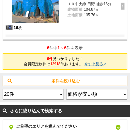
ＪＲ中央線 日野 徒歩16分
建物面積
104.87㎡
土地面積
135.76㎡
16
枚
6
1～6
件中
件を表示
6件
見つかりました！
会員限定物件は
12918
件あります。
今すぐ見る
条件を絞り込む
さらに絞り込んで検索する
ご希望のエリアを選んでください