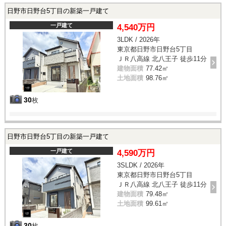
日野市日野台5丁目の新築一戸建て
一戸建て
4,540万円
3LDK / 2026年
東京都日野市日野台5丁目
ＪＲ八高線 北八王子 徒歩11分
建物面積
77.42㎡
土地面積
98.76㎡
30
枚
日野市日野台5丁目の新築一戸建て
一戸建て
4,590万円
3SLDK / 2026年
東京都日野市日野台5丁目
ＪＲ八高線 北八王子 徒歩11分
建物面積
79.48㎡
土地面積
99.61㎡
30
枚