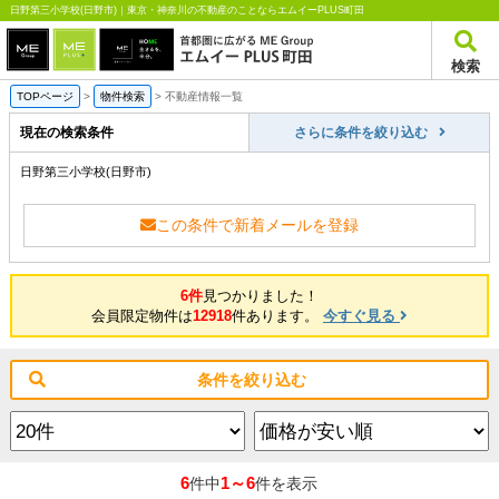
日野第三小学校(日野市)｜東京・神奈川の不動産のことならエムイーPLUS町田
検索
TOPページ
>
物件検索
>
不動産情報一覧
現在の検索条件
さらに条件を絞り込む
日野第三小学校(日野市)
この条件で新着メールを登録
6件
見つかりました！
会員限定物件は
12918
件あります。
今すぐ見る
条件を絞り込む
6
1～6
件中
件を表示