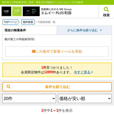
鶴川第三小学校(町田市)｜東京・神奈川の不動産のことならエムイーPLUS町田
検索
TOPページ
>
物件検索
>
不動産情報一覧
現在の検索条件
さらに条件を絞り込む
鶴川第三小学校(町田市)
この条件で新着メールを登録
1件
見つかりました！
会員限定物件は
12899
件あります。
今すぐ見る
条件を絞り込む
1
1～1
件中
件を表示