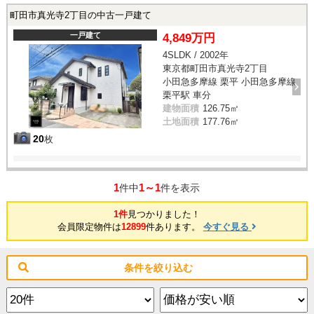
町田市真光寺2丁目の中古一戸建て
一戸建て
4,849万円
4SLDK / 2002年
東京都町田市真光寺2丁目
小田急多摩線 栗平 小田急多摩線
栗平駅 車分
建物面積
126.75㎡
土地面積
177.76㎡
20
枚
1
1～1
件中
件を表示
1件
見つかりました！
会員限定物件は
12899
件あります。
今すぐ見る
条件を絞り込む