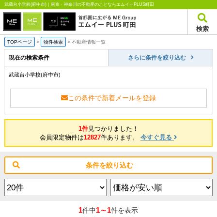
武蔵台小学校(府中市)｜東京・神奈川の不動産のことならエムイーPLUS町田
検索
TOPページ
>
物件検索
>
不動産情報一覧
現在の検索条件
さらに条件を絞り込む
武蔵台小学校(府中市)
この条件で新着メールを登録
1件
見つかりました！
会員限定物件は
12827
件あります。
今すぐ見る
条件を絞り込む
1
1～1
件中
件を表示