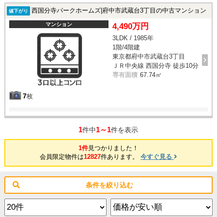
西国分寺パークホームズ|府中市武蔵台3丁目の中古マンション
値下がり
マンション
4,490万円
3LDK / 1985年
1階/4階建
東京都府中市武蔵台3丁目
ＪＲ中央線 西国分寺 徒歩10分
専有面積
67.74㎡
7
枚
1
1～1
件中
件を表示
1件
見つかりました！
会員限定物件は
12827
件あります。
今すぐ見る
条件を絞り込む