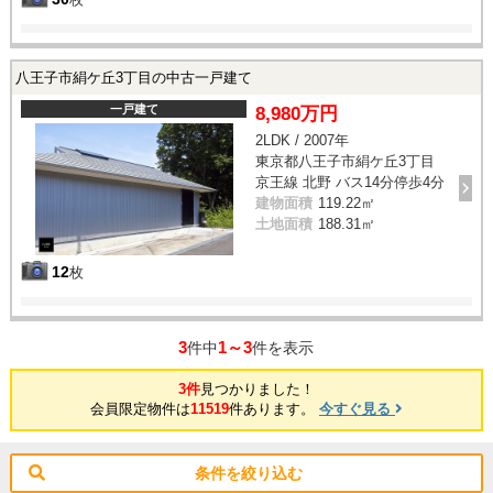
八王子市絹ケ丘3丁目の中古一戸建て
一戸建て
8,980万円
2LDK / 2007年
東京都八王子市絹ケ丘3丁目
京王線 北野 バス14分停歩4分
建物面積
119.22㎡
土地面積
188.31㎡
12
枚
3
1～3
件中
件を表示
3件
見つかりました！
会員限定物件は
11519
件あります。
今すぐ見る
条件を絞り込む