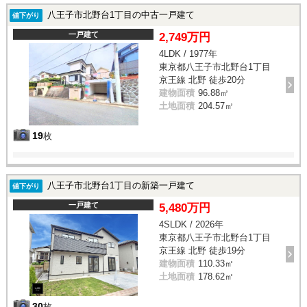
八王子市北野台1丁目の中古一戸建て
値下がり
一戸建て
2,749万円
4LDK / 1977年
東京都八王子市北野台1丁目
京王線 北野 徒歩20分
建物面積
96.88㎡
土地面積
204.57㎡
19
枚
八王子市北野台1丁目の新築一戸建て
値下がり
一戸建て
5,480万円
4SLDK / 2026年
東京都八王子市北野台1丁目
京王線 北野 徒歩19分
建物面積
110.33㎡
土地面積
178.62㎡
30
枚