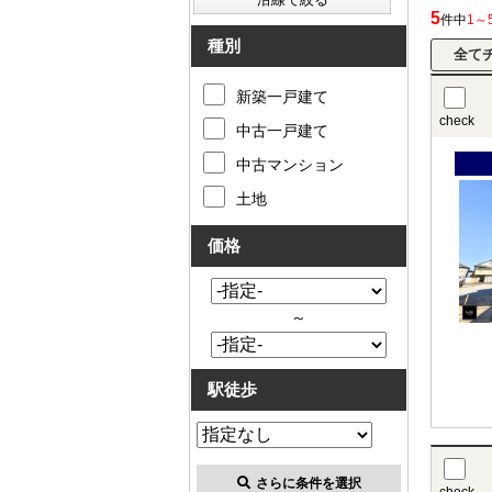
5
件中
1～
種別
新築一戸建て
check
中古一戸建て
中古マンション
土地
価格
～
駅徒歩
さらに条件を選択