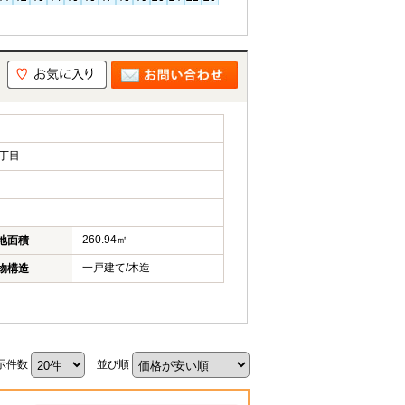
丁目
260.94㎡
地面積
一戸建て/木造
物構造
示件数
並び順