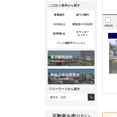
こだわり条件から探す
新着物件
値下げ物件
3LDK以上
駅徒歩1５分以内
check
カウンター
駐車場2台
キッチン
ペット相談可マンション
フリーワードから探す
不動産を売りたい