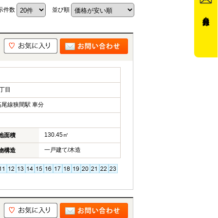
示件数
並び順
会員登録
丁目
尾線狭間駅 車分
130.45㎡
地面積
一戸建て/木造
物構造