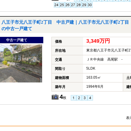
八王子市元八王子町2丁目 中古戸建｜八王子市元八王子町2丁目
の中古一戸建て
中古一戸建て
3,349万円
価格
東京都八王子市元八王子町2
所在地
ＪＲ中央線 高尾駅 -
交通
5LDK
間取り
163.05㎡
建物面積
土
1994年6月
築年月
建
4
枚
表