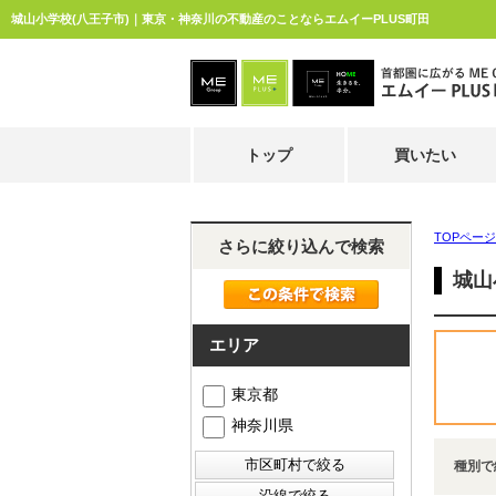
城山小学校(八王子市)｜東京・神奈川の不動産のことならエムイーPLUS町田
トップ
買いたい
TOPページ
さらに絞り込んで検索
城山
エリア
東京都
神奈川県
種別で