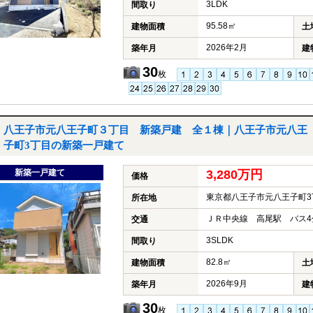
3LDK
間取り
95.58㎡
建物面積
土
2026年2月
築年月
建
30
枚
八王子市元八王子町３丁目 新築戸建 全１棟｜八王子市元八王
子町3丁目の新築一戸建て
新築一戸建て
3,280万円
価格
東京都八王子市元八王子町3
所在地
ＪＲ中央線 高尾駅 バス4
交通
3SLDK
間取り
82.8㎡
建物面積
土
2026年9月
築年月
建
30
枚