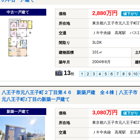
の中古一戸建て
中古一戸建て
2,880万円
価格
値下がり
東京都八王子市元八王子町2
所在地
ＪＲ中央線 高尾駅 バス1
交通
3LDK
間取り
101㎡
建物面積
土
2004年8月
築年月
建
13
枚
八王子市元八王子町２丁目第４６ 新築戸建 全４棟｜八王子市
元八王子町2丁目の新築一戸建て
新築一戸建て
3,080万円
価格
値下がり
東京都八王子市元八王子町2
所在地
ＪＲ中央線 高尾駅 京王高
交通