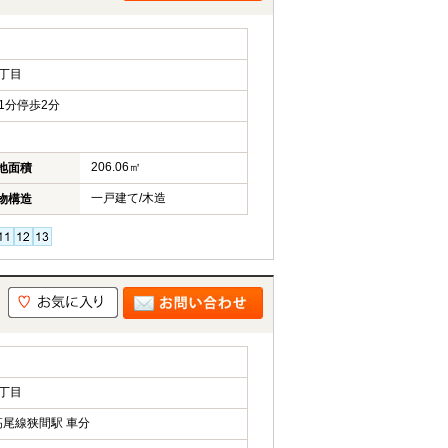
丁目
1分停歩2分
206.06㎡
地面積
一戸建て/木造
物構造
丁目
尾線狭間駅 車分