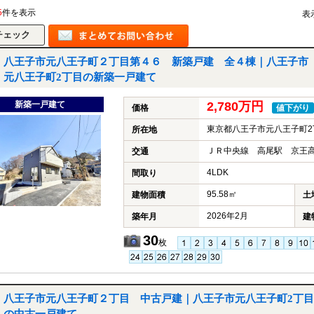
5
件を表示
表
八王子市元八王子町２丁目第４６ 新築戸建 全４棟｜八王子市
元八王子町2丁目の新築一戸建て
新築一戸建て
2,780万円
価格
値下がり
東京都八王子市元八王子町2
所在地
ＪＲ中央線 高尾駅 京王高
交通
4LDK
間取り
95.58㎡
建物面積
土
2026年2月
築年月
建
30
枚
八王子市元八王子町２丁目 中古戸建｜八王子市元八王子町2丁目