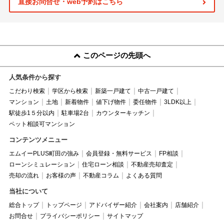
直接お問合せ・web予約はこちら
このページの先頭へ
人気条件から探す
こだわり検索
学区から検索
新築一戸建て
中古一戸建て
マンション
土地
新着物件
値下げ物件
委任物件
3LDK以上
駅徒歩1５分以内
駐車場2台
カウンターキッチン
ペット相談可マンション
コンテンツメニュー
エムイーPLUS町田の強み
会員登録・無料サービス
FP相談
ローンシミュレーション
住宅ローン相談
不動産売却査定
売却の流れ
お客様の声
不動産コラム
よくある質問
当社について
総合トップ
トップページ
アドバイザー紹介
会社案内
店舗紹介
お問合せ
プライバシーポリシー
サイトマップ