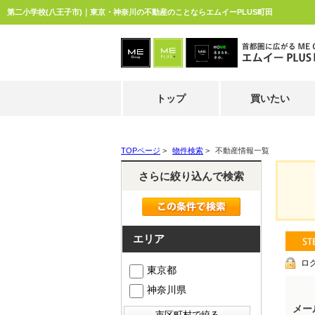
第二小学校(八王子市)｜東京・神奈川の不動産のことならエムイーPLUS町田
トップ
買いたい
TOPページ
>
物件検索
>
不動産情報一覧
さらに絞り込んで検索
エリア
ロ
東京都
神奈川県
メー