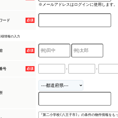
※メールアドレスはログインに使用します。
ワード
必須
客様情報の入力
前
必須
-
-
番号
必須
所