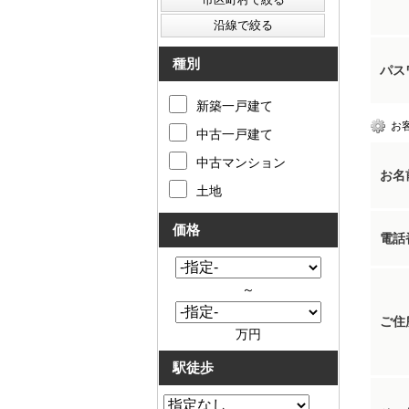
種別
パス
新築一戸建て
お
中古一戸建て
中古マンション
お名
土地
価格
電話
～
ご住
万円
駅徒歩