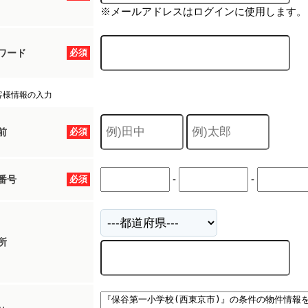
※メールアドレスはログインに使用します。
ワード
必須
客様情報の入力
前
必須
-
-
番号
必須
所