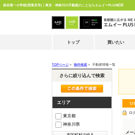
保谷第一小学校(西東京市)｜東京・神奈川の不動産のことならエムイーPLUS町田
トップ
買いたい
TOPページ
>
物件検索
>
不動産情報一覧
さらに絞り込んで検索
エリア
ロ
東京都
神奈川県
メー