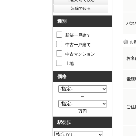
種別
パス
新築一戸建て
お
中古一戸建て
中古マンション
お名
土地
価格
電話
～
ご住
万円
駅徒歩