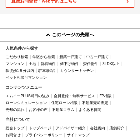
直接お問合せ・web予約はこちら
このページの先頭へ
人気条件から探す
こだわり検索
学区から検索
新築一戸建て
中古一戸建て
マンション
土地
新着物件
値下げ物件
委任物件
3LDK以上
駅徒歩1５分以内
駐車場2台
カウンターキッチン
ペット相談可マンション
コンテンツメニュー
エムイーPLUS町田の強み
会員登録・無料サービス
FP相談
ローンシミュレーション
住宅ローン相談
不動産売却査定
売却の流れ
お客様の声
不動産コラム
よくある質問
当社について
総合トップ
トップページ
アドバイザー紹介
会社案内
店舗紹介
お問合せ
プライバシーポリシー
サイトマップ