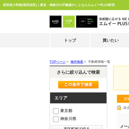
世田谷小学校(世田谷区)｜東京・神奈川の不動産のことならエムイーPLUS町田
トップ
買いたい
TOPページ
>
物件検索
>
不動産情報一覧
さらに絞り込んで検索
エリア
ロ
東京都
神奈川県
メー