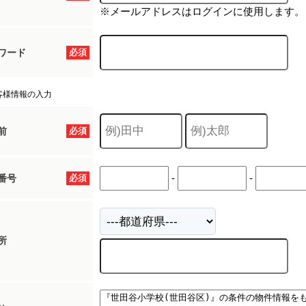
※メールアドレスはログインに使用します。
ワード
必須
客様情報の入力
前
必須
-
-
番号
必須
所