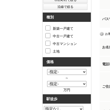
種別
パス
新築一戸建て
お
中古一戸建て
中古マンション
お名
土地
価格
電話
～
ご住
万円
駅徒歩