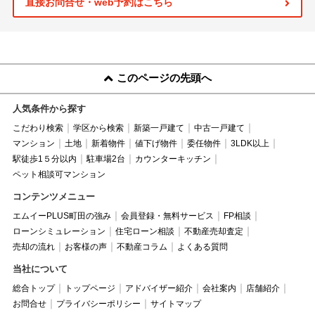
直接お問合せ・web予約はこちら
このページの先頭へ
人気条件から探す
こだわり検索
学区から検索
新築一戸建て
中古一戸建て
マンション
土地
新着物件
値下げ物件
委任物件
3LDK以上
駅徒歩1５分以内
駐車場2台
カウンターキッチン
ペット相談可マンション
コンテンツメニュー
エムイーPLUS町田の強み
会員登録・無料サービス
FP相談
ローンシミュレーション
住宅ローン相談
不動産売却査定
売却の流れ
お客様の声
不動産コラム
よくある質問
当社について
総合トップ
トップページ
アドバイザー紹介
会社案内
店舗紹介
お問合せ
プライバシーポリシー
サイトマップ