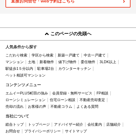
直接お問合せ・web予約はこちら
このページの先頭へ
人気条件から探す
こだわり検索
学区から検索
新築一戸建て
中古一戸建て
マンション
土地
新着物件
値下げ物件
委任物件
3LDK以上
駅徒歩1５分以内
駐車場2台
カウンターキッチン
ペット相談可マンション
コンテンツメニュー
エムイーPLUS町田の強み
会員登録・無料サービス
FP相談
ローンシミュレーション
住宅ローン相談
不動産売却査定
売却の流れ
お客様の声
不動産コラム
よくある質問
当社について
総合トップ
トップページ
アドバイザー紹介
会社案内
店舗紹介
お問合せ
プライバシーポリシー
サイトマップ