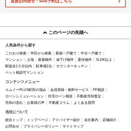
直接お問合せ・web予約はこちら
このページの先頭へ
人気条件から探す
こだわり検索
学区から検索
新築一戸建て
中古一戸建て
マンション
土地
新着物件
値下げ物件
委任物件
3LDK以上
駅徒歩1５分以内
駐車場2台
カウンターキッチン
ペット相談可マンション
コンテンツメニュー
エムイーPLUS町田の強み
会員登録・無料サービス
FP相談
ローンシミュレーション
住宅ローン相談
不動産売却査定
売却の流れ
お客様の声
不動産コラム
よくある質問
当社について
総合トップ
トップページ
アドバイザー紹介
会社案内
店舗紹介
お問合せ
プライバシーポリシー
サイトマップ