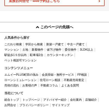
直接お問合せ・web予約はこちら
このページの先頭へ
人気条件から探す
こだわり検索
学区から検索
新築一戸建て
中古一戸建て
マンション
土地
新着物件
値下げ物件
委任物件
3LDK以上
駅徒歩1５分以内
駐車場2台
カウンターキッチン
ペット相談可マンション
コンテンツメニュー
エムイーPLUS町田の強み
会員登録・無料サービス
FP相談
ローンシミュレーション
住宅ローン相談
不動産売却査定
売却の流れ
お客様の声
不動産コラム
よくある質問
当社について
総合トップ
トップページ
アドバイザー紹介
会社案内
店舗紹介
お問合せ
プライバシーポリシー
サイトマップ