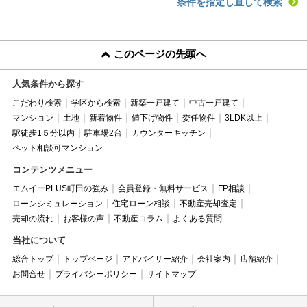
条件を指定し直して検索
このページの先頭へ
人気条件から探す
こだわり検索
学区から検索
新築一戸建て
中古一戸建て
マンション
土地
新着物件
値下げ物件
委任物件
3LDK以上
駅徒歩1５分以内
駐車場2台
カウンターキッチン
ペット相談可マンション
コンテンツメニュー
エムイーPLUS町田の強み
会員登録・無料サービス
FP相談
ローンシミュレーション
住宅ローン相談
不動産売却査定
売却の流れ
お客様の声
不動産コラム
よくある質問
当社について
総合トップ
トップページ
アドバイザー紹介
会社案内
店舗紹介
お問合せ
プライバシーポリシー
サイトマップ