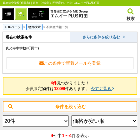
真光寺中学校(町田市)｜東京・神奈川の不動産のことならエムイーPLUS町田
検索
TOPページ
>
物件検索
>
不動産情報一覧
現在の検索条件
さらに条件を絞り込む
真光寺中学校(町田市)
この条件で新着メールを登録
4件
見つかりました！
会員限定物件は
12899
件あります。
今すぐ見る
条件を絞り込む
4
1～4
件中
件を表示