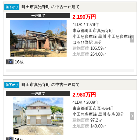
町田市真光寺町 の中古一戸建て
値下がり
一戸建て
2,190万円
4LDK / 1979年
東京都町田市真光寺町
小田急多摩線 黒川 小田急多摩線
はるひ野駅 車分
建物面積
106.59㎡
土地面積
264.00㎡
16
枚
町田市真光寺町 の中古一戸建て
値下がり
一戸建て
2,980万円
4LDK / 2009年
東京都町田市真光寺町
小田急多摩線 黒川 徒歩30分
建物面積
97.2㎡
土地面積
143.00㎡
16
枚