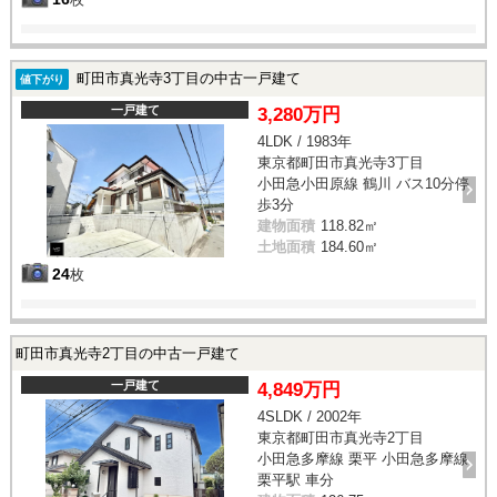
町田市真光寺3丁目の中古一戸建て
値下がり
一戸建て
3,280万円
4LDK / 1983年
東京都町田市真光寺3丁目
小田急小田原線 鶴川 バス10分停
歩3分
建物面積
118.82㎡
土地面積
184.60㎡
24
枚
町田市真光寺2丁目の中古一戸建て
一戸建て
4,849万円
4SLDK / 2002年
東京都町田市真光寺2丁目
小田急多摩線 栗平 小田急多摩線
栗平駅 車分