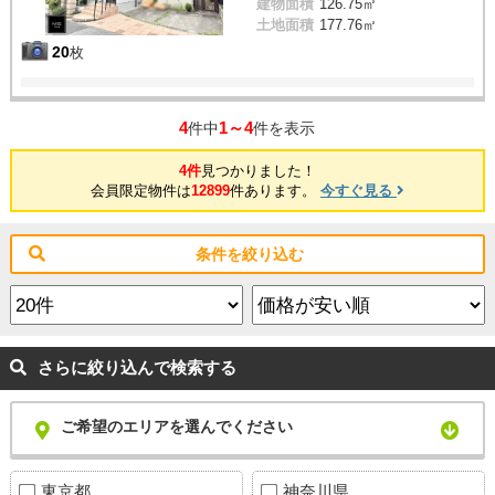
建物面積
126.75㎡
土地面積
177.76㎡
20
枚
4
1～4
件中
件を表示
4件
見つかりました！
会員限定物件は
12899
件あります。
今すぐ見る
条件を絞り込む
さらに絞り込んで検索する
ご希望のエリアを選んでください
東京都
神奈川県