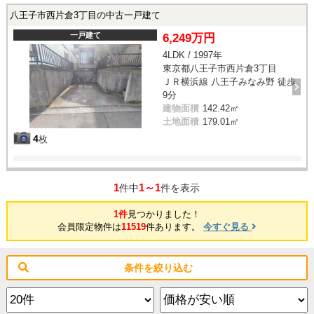
八王子市西片倉3丁目の中古一戸建て
一戸建て
6,249万円
4LDK / 1997年
東京都八王子市西片倉3丁目
ＪＲ横浜線 八王子みなみ野 徒歩
9分
建物面積
142.42㎡
土地面積
179.01㎡
4
枚
1
1～1
件中
件を表示
1件
見つかりました！
会員限定物件は
11519
件あります。
今すぐ見る
条件を絞り込む