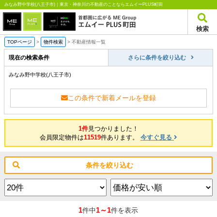
みなみ野中学校(八王子市)｜東京・神奈川の不動産のことならエムイーPLUS町田
検索
TOPページ
>
物件検索
>
不動産情報一覧
現在の検索条件
さらに条件を絞り込む
みなみ野中学校(八王子市)
この条件で新着メールを登録
1件
見つかりました！
会員限定物件は
11519
件あります。
今すぐ見る
条件を絞り込む
1
1～1
件中
件を表示