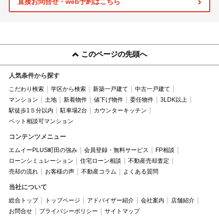
直接お問合せ・web予約はこちら
このページの先頭へ
人気条件から探す
こだわり検索
学区から検索
新築一戸建て
中古一戸建て
マンション
土地
新着物件
値下げ物件
委任物件
3LDK以上
駅徒歩1５分以内
駐車場2台
カウンターキッチン
ペット相談可マンション
コンテンツメニュー
エムイーPLUS町田の強み
会員登録・無料サービス
FP相談
ローンシミュレーション
住宅ローン相談
不動産売却査定
売却の流れ
お客様の声
不動産コラム
よくある質問
当社について
総合トップ
トップページ
アドバイザー紹介
会社案内
店舗紹介
お問合せ
プライバシーポリシー
サイトマップ