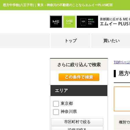
恩方中学校(八王子市)｜東京・神奈川の不動産のことならエムイーPLUS町田
トップ
買いたい
TOPページ
さらに絞り込んで検索
恩方
エリア
東京都
神奈川県
種別で