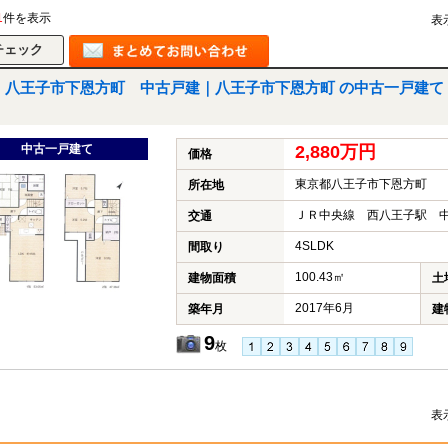
1
件を表示
表
八王子市下恩方町 中古戸建｜八王子市下恩方町 の中古一戸建て
中古一戸建て
2,880万円
価格
東京都八王子市下恩方町
所在地
ＪＲ中央線 西八王子駅 中
交通
4SLDK
間取り
100.43㎡
建物面積
土
2017年6月
築年月
建
9
枚
表