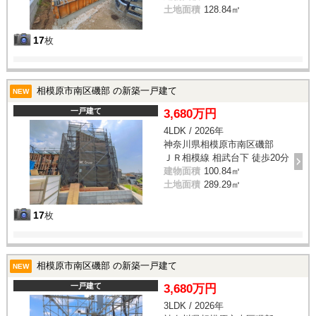
土地面積
128.84㎡
17
枚
相模原市南区磯部 の新築一戸建て
NEW
一戸建て
3,680万円
4LDK / 2026年
神奈川県相模原市南区磯部
ＪＲ相模線 相武台下 徒歩20分
建物面積
100.84㎡
土地面積
289.29㎡
17
枚
相模原市南区磯部 の新築一戸建て
NEW
一戸建て
3,680万円
3LDK / 2026年