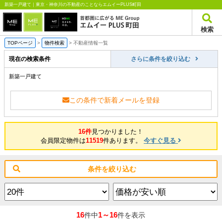
新築一戸建て｜東京・神奈川の不動産のことならエムイーPLUS町田
検索
TOPページ
>
物件検索
>
不動産情報一覧
現在の検索条件
さらに条件を絞り込む
新築一戸建て
この条件で新着メールを登録
16件
見つかりました！
会員限定物件は
11519
件あります。
今すぐ見る
条件を絞り込む
16
1～16
件中
件を表示