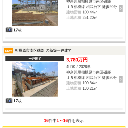
神奈川県相模原市南区磯部
ＪＲ相模線 相武台下 徒歩20分
建物面積
100.44㎡
土地面積
251.20㎡
17
枚
相模原市南区磯部 の新築一戸建て
NEW
一戸建て
3,780万円
4LDK / 2026年
神奈川県相模原市南区磯部
ＪＲ相模線 相武台下 徒歩20分
建物面積
100.84㎡
土地面積
130.21㎡
17
枚
16
1～16
件中
件を表示