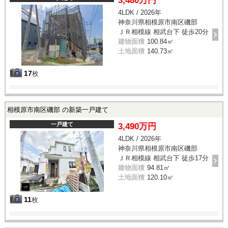
3,480万円
4LDK / 2026年
神奈川県相模原市南区磯部
ＪＲ相模線 相武台下 徒歩20分
建物面積
100.84㎡
土地面積
140.73㎡
17
枚
相模原市南区磯部 の新築一戸建て
一戸建て
3,490万円
4LDK / 2026年
神奈川県相模原市南区磯部
ＪＲ相模線 相武台下 徒歩17分
建物面積
94.81㎡
土地面積
120.10㎡
11
枚