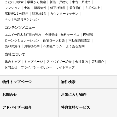
こだわり検索
学区から検索
新築一戸建て
中古一戸建て
マンション
土地
新着物件
値下げ物件
委任物件
3LDK以上
駅徒歩1５分以内
駐車場2台
カウンターキッチン
ペット相談可マンション
コンテンツメニュー
エムイーPLUS町田の強み
会員登録・無料サービス
FP相談
ローンシミュレーション
住宅ローン相談
不動産売却査定
売却の流れ
お客様の声
不動産コラム
よくある質問
当社について
総合トップ
トップページ
アドバイザー紹介
会社案内
店舗紹介
お問合せ
プライバシーポリシー
サイトマップ
物件トップページ
物件検索
お問合せ
お気に入り物件
アドバイザー紹介
特典無料サービス