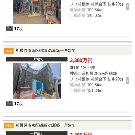
ＪＲ相模線 相武台下 徒歩20分
建物面積
109.34㎡
土地面積
148.02㎡
17
枚
相模原市南区磯部 の新築一戸建て
NEW
一戸建て
3,380万円
3LDK / 2026年
神奈川県相模原市南区磯部
ＪＲ相模線 相武台下 徒歩20分
建物面積
100.84㎡
土地面積
131.38㎡
17
枚
相模原市南区磯部 の新築一戸建て
NEW
一戸建て