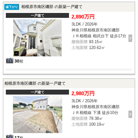
相模原市南区磯部 の新築一戸建て
値下がり
一戸建て
2,890万円
3LDK / 2026年
神奈川県相模原市南区磯部
ＪＲ相模線 相武台下 徒歩17分
建物面積
93.15㎡
土地面積
120.62㎡
30
枚
相模原市南区磯部 の新築一戸建て
一戸建て
2,980万円
3LDK / 2026年
神奈川県相模原市南区磯部
ＪＲ相模線 下溝 徒歩10分
建物面積
79.38㎡
土地面積
100.19㎡
17
枚