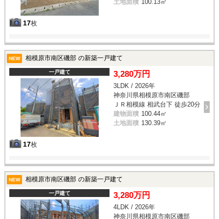
土地面積
100.13㎡
17
枚
相模原市南区磯部 の新築一戸建て
NEW
一戸建て
3,280万円
3LDK / 2026年
神奈川県相模原市南区磯部
ＪＲ相模線 相武台下 徒歩20分
建物面積
100.44㎡
土地面積
130.39㎡
17
枚
相模原市南区磯部 の新築一戸建て
NEW
一戸建て
3,280万円
4LDK / 2026年
神奈川県相模原市南区磯部