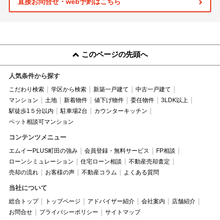
直接お問合せ・web予約はこちら
このページの先頭へ
人気条件から探す
こだわり検索
学区から検索
新築一戸建て
中古一戸建て
マンション
土地
新着物件
値下げ物件
委任物件
3LDK以上
駅徒歩1５分以内
駐車場2台
カウンターキッチン
ペット相談可マンション
コンテンツメニュー
エムイーPLUS町田の強み
会員登録・無料サービス
FP相談
ローンシミュレーション
住宅ローン相談
不動産売却査定
売却の流れ
お客様の声
不動産コラム
よくある質問
当社について
総合トップ
トップページ
アドバイザー紹介
会社案内
店舗紹介
お問合せ
プライバシーポリシー
サイトマップ