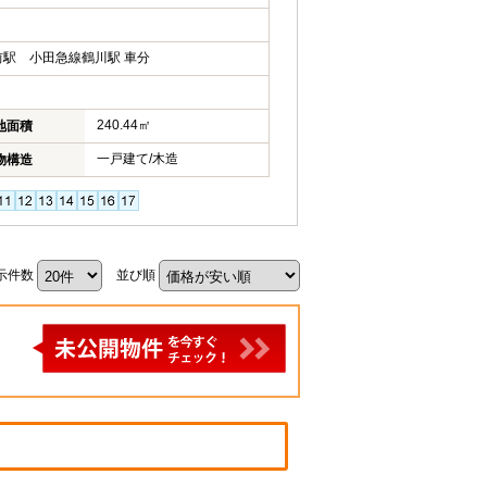
駅 小田急線鶴川駅 車分
240.44㎡
地面積
一戸建て/木造
物構造
示件数
並び順