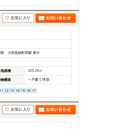
駅 小田急線町田駅 車分
125.24㎡
土地面積
一戸建て/木造
建物構造