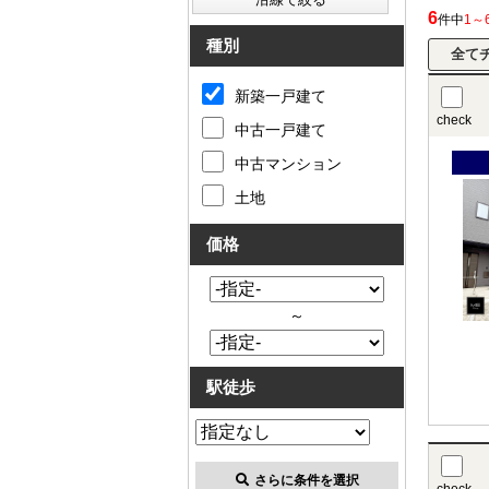
6
件中
1～
種別
新築一戸建て
check
中古一戸建て
中古マンション
土地
価格
～
駅徒歩
さらに条件を選択