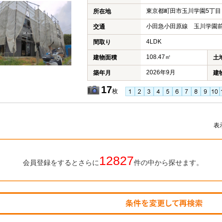
東京都町田市玉川学園5丁目
所在地
小田急小田原線 玉川学園前
交通
4LDK
間取り
108.47㎡
建物面積
土
2026年9月
築年月
建
17
枚
表
12827
会員登録をするとさらに
件の中から探せます。