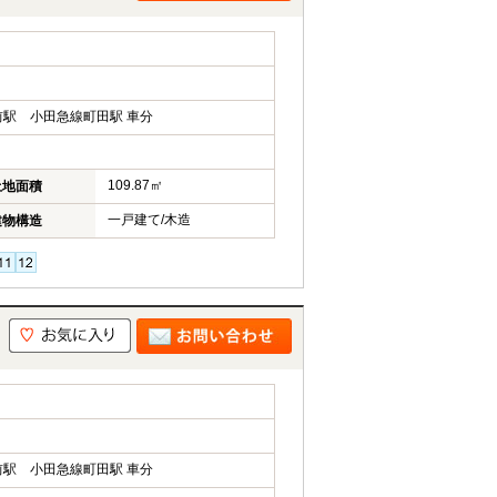
駅 小田急線町田駅 車分
109.87㎡
土地面積
一戸建て/木造
建物構造
駅 小田急線町田駅 車分