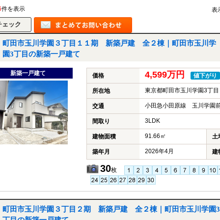
6
件を表示
表
町田市玉川学園３丁目１１期 新築戸建 全２棟｜町田市玉川学
園3丁目の新築一戸建て
新築一戸建て
4,599万円
価格
値下がり
東京都町田市玉川学園3丁目
所在地
小田急小田原線 玉川学園前
交通
3LDK
間取り
91.66㎡
建物面積
土
2026年4月
築年月
建
30
枚
町田市玉川学園３丁目２期 新築戸建 全２棟｜町田市玉川学園3