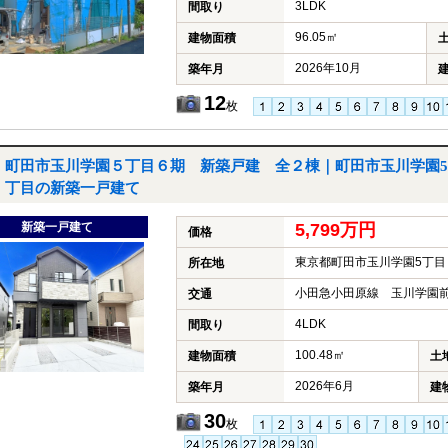
3LDK
間取り
96.05㎡
建物面積
2026年10月
築年月
12
枚
町田市玉川学園５丁目６期 新築戸建 全２棟｜町田市玉川学園5
丁目の新築一戸建て
新築一戸建て
5,799万円
価格
東京都町田市玉川学園5丁目
所在地
小田急小田原線 玉川学園前
交通
4LDK
間取り
100.48㎡
建物面積
土
2026年6月
築年月
建
30
枚