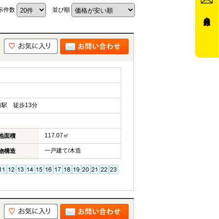
示件数
並び順
会員登録
駅 徒歩13分
117.07㎡
地面積
一戸建て/木造
物構造