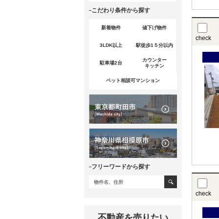
こだわり条件から探す
新着物件
値下げ物件
check
3LDK以上
駅徒歩1５分以内
カウンター
駐車場2台
キッチン
ペット相談可マンション
フリーワードから探す
check
不動産を売りたい