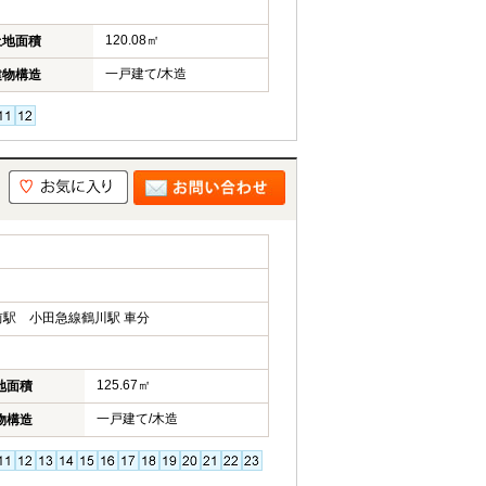
120.08㎡
土地面積
一戸建て/木造
建物構造
駅 小田急線鶴川駅 車分
125.67㎡
地面積
一戸建て/木造
物構造