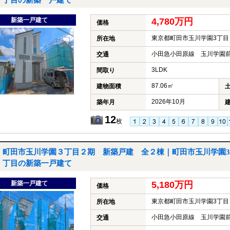
丁目の新築一戸建て
新築一戸建て
4,780万円
価格
東京都町田市玉川学園3丁目
所在地
小田急小田原線 玉川学園前
交通
3LDK
間取り
87.06㎡
建物面積
2026年10月
築年月
12
枚
町田市玉川学園３丁目２期 新築戸建 全２棟｜町田市玉川学園3
丁目の新築一戸建て
新築一戸建て
5,180万円
価格
東京都町田市玉川学園3丁目
所在地
小田急小田原線 玉川学園前
交通