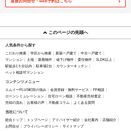
直接お問合せ・web予約はこちら
このページの先頭へ
人気条件から探す
こだわり検索
学区から検索
新築一戸建て
中古一戸建て
マンション
土地
新着物件
値下げ物件
委任物件
3LDK以上
駅徒歩1５分以内
駐車場2台
カウンターキッチン
ペット相談可マンション
コンテンツメニュー
エムイーPLUS町田の強み
会員登録・無料サービス
FP相談
ローンシミュレーション
住宅ローン相談
不動産売却査定
売却の流れ
お客様の声
不動産コラム
よくある質問
当社について
総合トップ
トップページ
アドバイザー紹介
会社案内
店舗紹介
お問合せ
プライバシーポリシー
サイトマップ