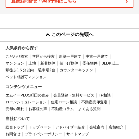
直接お問合せ・web予約はこちら
このページの先頭へ
人気条件から探す
こだわり検索
学区から検索
新築一戸建て
中古一戸建て
マンション
土地
新着物件
値下げ物件
委任物件
3LDK以上
駅徒歩1５分以内
駐車場2台
カウンターキッチン
ペット相談可マンション
コンテンツメニュー
エムイーPLUS町田の強み
会員登録・無料サービス
FP相談
ローンシミュレーション
住宅ローン相談
不動産売却査定
売却の流れ
お客様の声
不動産コラム
よくある質問
当社について
総合トップ
トップページ
アドバイザー紹介
会社案内
店舗紹介
お問合せ
プライバシーポリシー
サイトマップ