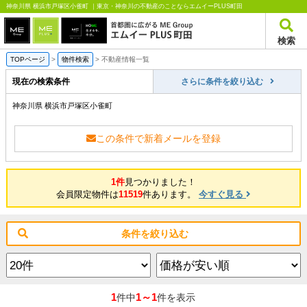
神奈川県 横浜市戸塚区小雀町 ｜東京・神奈川の不動産のことならエムイーPLUS町田
検索
TOPページ
>
物件検索
>
不動産情報一覧
現在の検索条件
さらに条件を絞り込む
神奈川県 横浜市戸塚区小雀町
この条件で新着メールを登録
1件
見つかりました！
会員限定物件は
11519
件あります。
今すぐ見る
条件を絞り込む
1
1～1
件中
件を表示