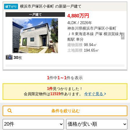
横浜市戸塚区小雀町 の新築一戸建て
値下がり
一戸建て
4,880万円
4LDK / 2026年
神奈川県横浜市戸塚区小雀町
ＪＲ東海道本線 戸塚 横須賀線大
船駅 車分
建物面積
98.94㎡
土地面積
194.65㎡
30
枚
1
1～1
件中
件を表示
1件
見つかりました！
会員限定物件は
11519
件あります。
今すぐ見る
条件を絞り込む