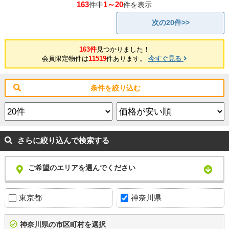
163
1～20
件中
件を表示
次の20件>>
163件
見つかりました！
会員限定物件は
11519
件あります。
今すぐ見る
条件を絞り込む
さらに絞り込んで検索する
ご希望のエリアを選んでください
東京都
神奈川県
神奈川県の市区町村を選択