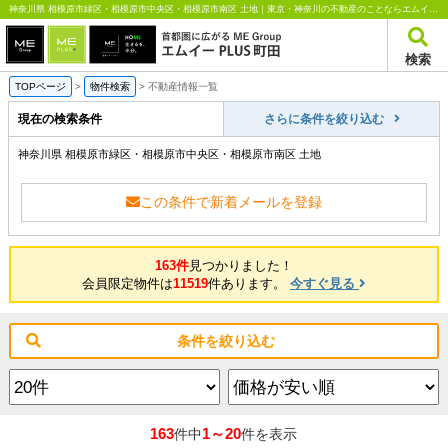
神奈川県 相模原市緑区・相模原市中央区・相模原市南区 土地｜東京・神奈川の不動産のことならエムイーPLUS町田
検索
TOPページ
>
物件検索
>
不動産情報一覧
現在の検索条件
さらに条件を絞り込む
神奈川県 相模原市緑区・相模原市中央区・相模原市南区 土地
この条件で新着メールを登録
163件
見つかりました！
会員限定物件は
11519
件あります。
今すぐ見る
条件を絞り込む
163
1～20
件中
件を表示