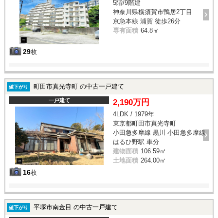
5階/9階建
神奈川県横須賀市鴨居2丁目
京急本線 浦賀 徒歩26分
専有面積
64.8㎡
29
枚
町田市真光寺町 の中古一戸建て
値下がり
一戸建て
2,190万円
4LDK / 1979年
東京都町田市真光寺町
小田急多摩線 黒川 小田急多摩線
はるひ野駅 車分
建物面積
106.59㎡
土地面積
264.00㎡
16
枚
平塚市南金目 の中古一戸建て
値下がり