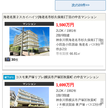
次の20件>>
海老名第２スカイハイツ|海老名市杉久保南1丁目の中古マンション
マンション
1,590万円
2LDK / 1981年
2階/9階建
神奈川県海老名市杉久保南1丁目
小田急小田原線 海老名 バス9分
停歩2分
専有面積
66.81㎡
30
枚
コスモ東戸塚リブレ|横浜市戸塚区秋葉町 の中古マンション
値下がり
マンション
1,699万円
2LDK / 1992年
1階/3階建
神奈川県横浜市戸塚区秋葉町
ＪＲ横須賀線 東戸塚 バス13分停