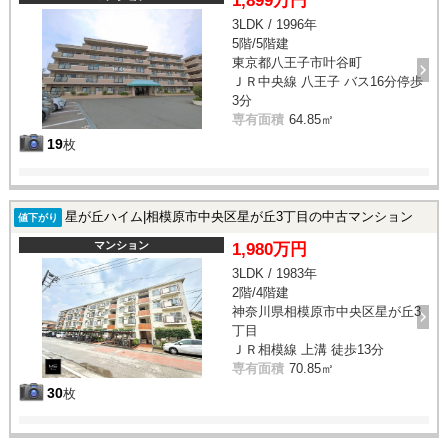
1,899万円
3LDK / 1996年
5階/5階建
東京都八王子市叶谷町
ＪＲ中央線 八王子 バス16分停歩
3分
専有面積
64.85㎡
19
枚
星が丘ハイム|相模原市中央区星が丘3丁目の中古マンション
値下がり
マンション
1,980万円
3LDK / 1983年
2階/4階建
神奈川県相模原市中央区星が丘3
丁目
ＪＲ相模線 上溝 徒歩13分
専有面積
70.85㎡
30
枚