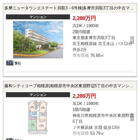
多摩ニュータウンエステート貝取3－6号棟|多摩市貝取3丁目の中古マンション
マンション
2,280万円
2LDK / 1980年
2階/5階建
東京都多摩市貝取3丁目
京王相模原線 京王永山 バス11分
停歩2分
専有面積
76.88㎡
9
枚
藤和シティコープ相模原|相模原市中央区東淵野辺5丁目の中古マンション
マンション
2,289万円
3LDK / 1990年
1階/5階建
神奈川県相模原市中央区東淵野辺
5丁目
ＪＲ横浜線 古淵 徒歩13分
専有面積
53.79㎡