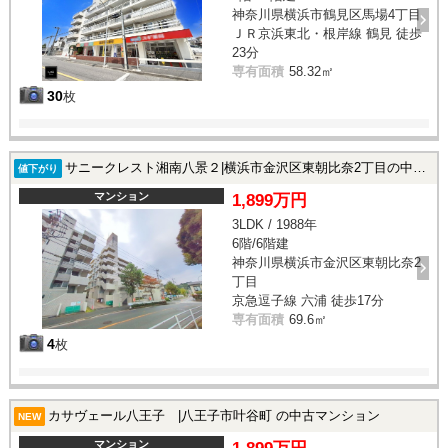
神奈川県横浜市鶴見区馬場4丁目
ＪＲ京浜東北・根岸線 鶴見 徒歩
23分
専有面積
58.32㎡
30
枚
サニークレスト湘南八景２|横浜市金沢区東朝比奈2丁目の中古マンション
値下がり
マンション
1,899万円
3LDK / 1988年
6階/6階建
神奈川県横浜市金沢区東朝比奈2
丁目
京急逗子線 六浦 徒歩17分
専有面積
69.6㎡
4
枚
カサヴェール八王子 |八王子市叶谷町 の中古マンション
NEW
マンション