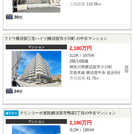
土地面積
116.56㎡
30
枚
フドウ横須賀三笠ハイツ|横須賀市小川町 の中古マンション
マンション
2,180万円
1LDK / 1975年
2階/14階建
神奈川県横須賀市小川町
京急本線 横須賀中央 徒歩9分
専有面積
41.76㎡
24
枚
マリンコーポ浦賀|横須賀市鴨居2丁目の中古マンション
値下がり
マンション
2,180万円
3LDK / 1984年