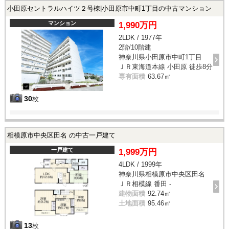
小田原セントラルハイツ２号棟|小田原市中町1丁目の中古マンション
マンション
1,990万円
2LDK / 1977年
2階/10階建
神奈川県小田原市中町1丁目
ＪＲ東海道本線 小田原 徒歩8分
専有面積
63.67㎡
30
枚
相模原市中央区田名 の中古一戸建て
一戸建て
1,999万円
4LDK / 1999年
神奈川県相模原市中央区田名
ＪＲ相模線 番田 -
建物面積
92.74㎡
土地面積
95.46㎡
13
枚