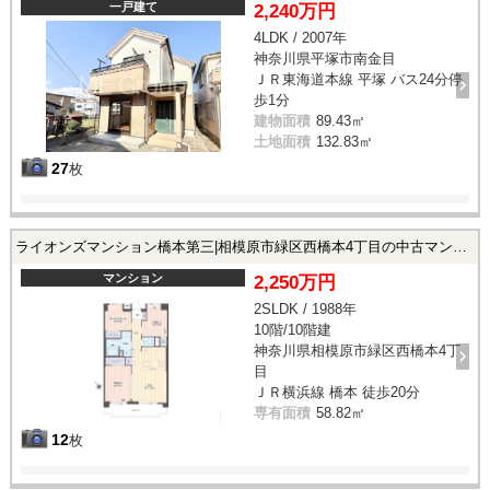
一戸建て
2,240万円
4LDK / 2007年
神奈川県平塚市南金目
ＪＲ東海道本線 平塚 バス24分停
歩1分
建物面積
89.43㎡
土地面積
132.83㎡
27
枚
ライオンズマンション橋本第三|相模原市緑区西橋本4丁目の中古マンション
マンション
2,250万円
2SLDK / 1988年
10階/10階建
神奈川県相模原市緑区西橋本4丁
目
ＪＲ横浜線 橋本 徒歩20分
専有面積
58.82㎡
12
枚