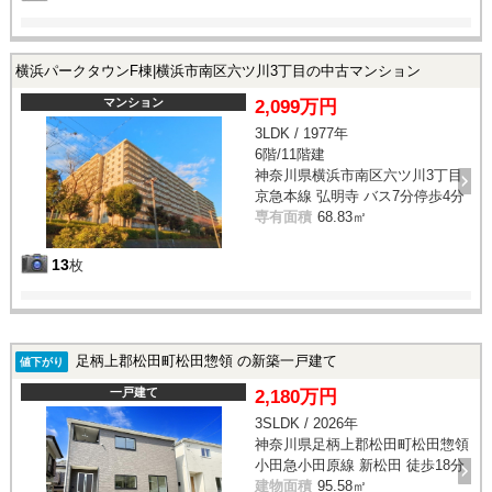
横浜パークタウンF棟|横浜市南区六ツ川3丁目の中古マンション
マンション
2,099万円
3LDK / 1977年
6階/11階建
神奈川県横浜市南区六ツ川3丁目
京急本線 弘明寺 バス7分停歩4分
専有面積
68.83㎡
13
枚
足柄上郡松田町松田惣領 の新築一戸建て
値下がり
一戸建て
2,180万円
3SLDK / 2026年
神奈川県足柄上郡松田町松田惣領
小田急小田原線 新松田 徒歩18分
建物面積
95.58㎡