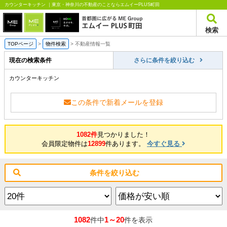
カウンターキッチン ｜東京・神奈川の不動産のことならエムイーPLUS町田
検索
TOPページ
>
物件検索
>
不動産情報一覧
現在の検索条件
さらに条件を絞り込む
カウンターキッチン
この条件で新着メールを登録
1082件
見つかりました！
会員限定物件は
12899
件あります。
今すぐ見る
条件を絞り込む
1082
1～20
件中
件を表示