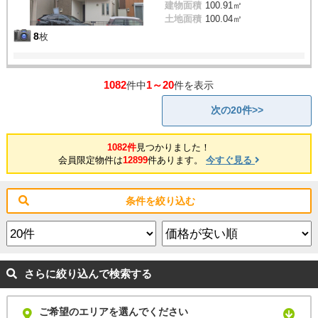
建物面積
100.91㎡
土地面積
100.04㎡
8
枚
1082
1～20
件中
件を表示
次の20件>>
1082件
見つかりました！
会員限定物件は
12899
件あります。
今すぐ見る
条件を絞り込む
さらに絞り込んで検索する
ご希望のエリアを選んでください