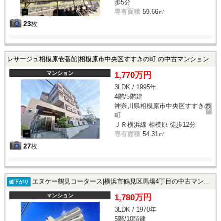
歩5分
専有面積
59.66㎡
23
枚
レサージュ相模原壱番館|相模原市中央区すすきの町 の中古マンション
マンション
1,770万円
3LDK / 1995年
4階/5階建
神奈川県相模原市中央区すすきの
町
ＪＲ横浜線 相模原 徒歩12分
専有面積
54.31㎡
27
枚
エヌケー鶴見コータース|横浜市鶴見区馬場4丁目の中古マンション
値下がり
マンション
1,780万円
3LDK / 1970年
5階/10階建