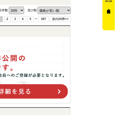
会員登録
示件数
並び順
...
1
2
3
4
5
387
次の20件>>