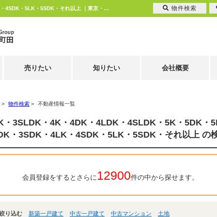
物件検索
3LDK・3SLDK・4K・4DK・4LDK・4SLDK・5K・5DK・5LDK・5SLDK・3SDK・4LK・4SDK・5LK・5SDK・それ以上 ｜東京・神奈川の不動産のことならエムイーPLUS町田
売りたい
知りたい
会社概要
>
物件検索
>
不動産情報一覧
DK・3SLDK・4K・4DK・4LDK・4SLDK・5K・5DK・5
LDK・3SDK・4LK・4SDK・5LK・5SDK・それ以上 
12900
会員登録をするとさらに
件の中から探せます。
絞り込む
新築一戸建て
中古一戸建て
中古マンション
土地