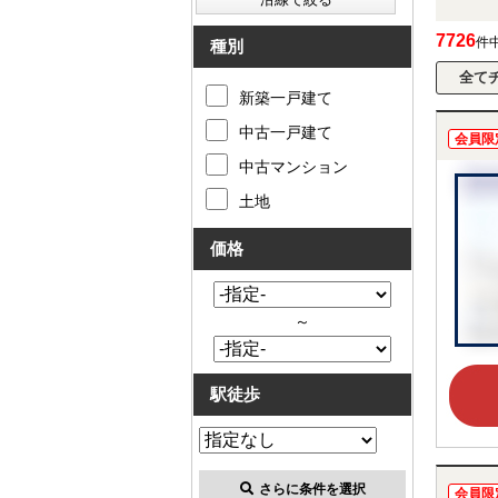
7726
件
種別
新築一戸建て
中古一戸建て
会員限
中古マンション
土地
価格
～
駅徒歩
さらに条件を選択
会員限