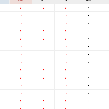
○
○
○
×
○
○
○
×
○
○
○
×
○
○
○
×
○
○
○
×
○
○
○
×
○
○
○
×
○
○
○
×
○
○
○
×
○
○
○
×
○
○
○
×
○
○
○
×
○
○
○
×
○
○
○
×