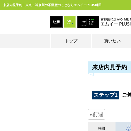
来店内見予約｜東京・神奈川の不動産のことならエムイーPLUS町田
トップ
買いたい
来店内見予約
ステップ1
ご
«前週
08
時間
(土