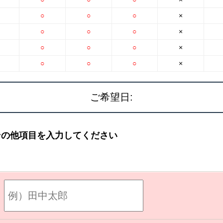
○
○
○
×
○
○
○
×
○
○
○
×
○
○
○
×
ご希望日:
その他項目を入力してください