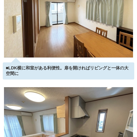
■LDK横に和室がある利便性。扉を開ければリビングと一体の大
空間に