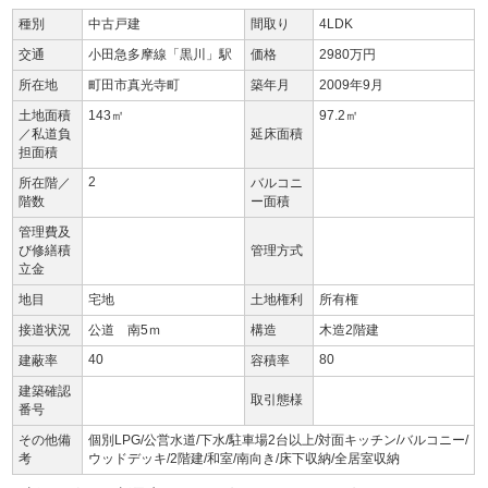
種別
中古戸建
間取り
4LDK
交通
小田急多摩線「黒川」駅
価格
2980万円
所在地
町田市真光寺町
築年月
2009年9月
土地面積
143㎡
97.2㎡
／私道負
延床面積
担面積
2
所在階／
バルコニ
階数
ー面積
管理費及
び修繕積
管理方式
立金
地目
宅地
土地権利
所有権
接道状況
公道 南5ｍ
構造
木造2階建
40
80
建蔽率
容積率
建築確認
取引態様
番号
その他備
個別LPG/公営水道/下水/駐車場2台以上/対面キッチン/バルコニー/
考
ウッドデッキ/2階建/和室/南向き/床下収納/全居室収納