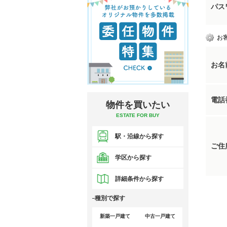
パス
お
お名
電話
物件を買いたい
ESTATE FOR BUY
駅・沿線から探す
ご住
学区から探す
詳細条件から探す
種別で探す
新築一戸建て
中古一戸建て