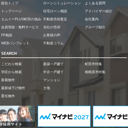
総合トップ
ローンシミュレーション
よくある質問
トップページ
住宅ローン相談
アドバイザー紹介
エムイーPLUS町田の強み
不動産売却査定
会社案内
会員登録・無料サービス
当社の売却
グループ紹介
FP相談
お客様の声
WEBパンフレット
不動産コラム
SEARCH
こだわり検索
新築一戸建て
町田市特集
学区から検索
中古一戸建て
相模原市特集
新着物件
マンション
最新値下げ物件
土地
委任物件