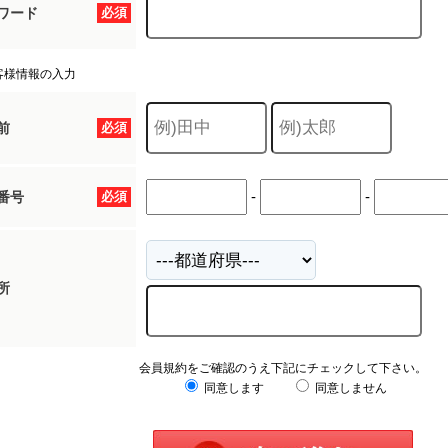
ワード
必須
客様情報の入力
前
必須
-
-
番号
必須
所
会員規約をご確認のうえ下記にチェックして下さい。
同意します
同意しません