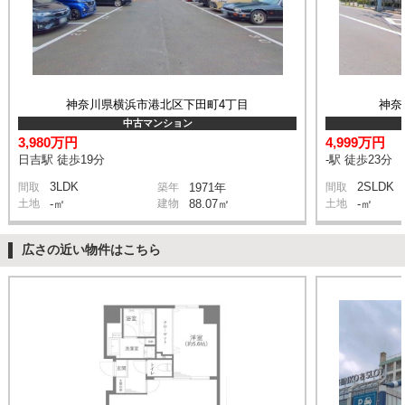
神奈川県横浜市港北区下田町4丁目
神奈
中古マンション
3,980万円
4,999万円
日吉駅 徒歩19分
-駅 徒歩23分
3LDK
2SLDK
間取
築年
1971年
間取
土地
-㎡
建物
88.07㎡
土地
-㎡
広さの近い物件はこちら