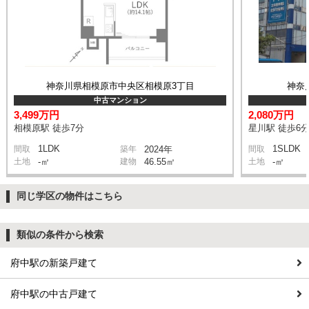
神奈川県相模原市中央区相模原3丁目
神奈
中古マンション
3,499万円
2,080万円
相模原駅 徒歩7分
星川駅 徒歩6
1LDK
1SLDK
間取
築年
2024年
間取
土地
-㎡
建物
46.55㎡
土地
-㎡
同じ学区の物件はこちら
類似の条件から検索
府中駅の新築戸建て
府中駅の中古戸建て