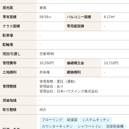
採光面
東南
専有面積
59.59㎡
バルコニー面積
6.17m²
-
-
テラス面積
専用庭面積
-
駐車場
-
駐輪場
現況/引渡し
空家/即時
管理費等
10,250円
修繕積立金
13,710円
土地権利
所有権
建物権利
-
管理形態：委託（通勤）
管理態様
管理組合：あり
管理会社：日本ハウズイング株式会社
-
用途地域
取引態様
仲介
フローリング
給湯器
システムキッチン
カウンターキッチン
シャワートイレ
浴室乾燥機