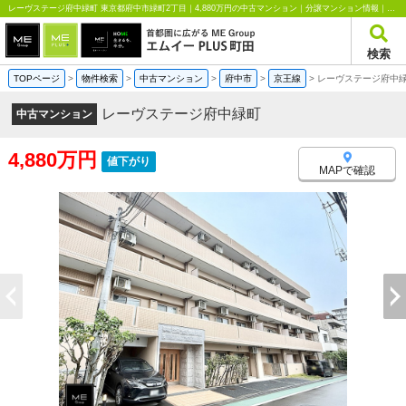
レーヴステージ府中緑町 東京都府中市緑町2丁目｜4,880万円の中古マンション｜分譲マンション情報｜エムイーPLUS町田
検索
TOPページ
>
物件検索
>
中古マンション
>
府中市
>
京王線
>
レーヴステージ府中
レーヴステージ府中緑町
中古マンション
4,880万円
値下がり
MAPで確認