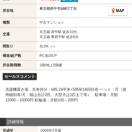
東京都府中市緑町2丁目
所在地
MAP
種類
中古マンション
京王線 府中駅 徒歩10分
交通
京王線 東府中駅 徒歩9分
間取り
3LDK（-）
構造/総戸数
RC造/26戸
所在階/階数
1階/地上5階建
セールスコメント
洗濯機置き場，共有持分：685.24平米×5959/146591有 ペット：可（使
用細則有/犬・猫は合計2匹、大型犬は1匹まで等） 駐車場：月額
12000～15000円 駐輪場：月額100～200円
詳細情報
完成年
2009年2月築