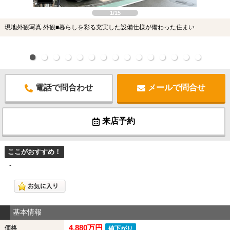
1/15
現地外観写真 外観■暮らしを彩る充実した設備仕様が備わった住まい
電話で問合わせ
メールで問合せ
来店予約
ここがおすすめ！
-
基本情報
4,880万円
価格
値下がり