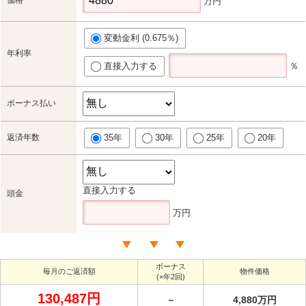
万円
変動金利 (0.675％)
年利率
直接入力する
％
ボーナス払い
返済年数
35年
30年
25年
20年
直接入力する
頭金
万円
ボーナス
毎月のご返済額
物件価格
(×年2回)
130,487円
－
4,880万円