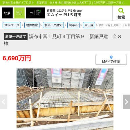
調布市富士見町３丁目第９ 新築戸建 全８棟 東京都調布市富士見町3丁目｜6,690万円の新築一戸建て｜分譲住宅や新築物件｜エムイーPLUS町田
検索
TOPページ
>
物件検索
>
新築一戸建て
>
調布市
>
京王線
>
調布市富士見町３丁目
調布市富士見町３丁目第９ 新築戸建 全８
新築一戸建て
棟
6,690万円
MAPで確認