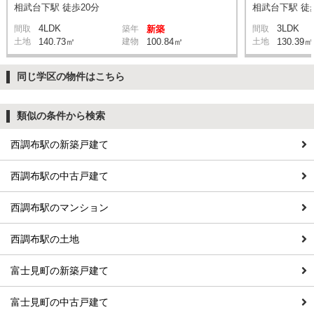
相武台下駅 徒歩20分
相武台下駅 徒
4LDK
3LDK
間取
築年
新築
間取
土地
140.73㎡
建物
100.84㎡
土地
130.39㎡
同じ学区の物件はこちら
類似の条件から検索
西調布駅の新築戸建て
西調布駅の中古戸建て
西調布駅のマンション
西調布駅の土地
富士見町の新築戸建て
富士見町の中古戸建て