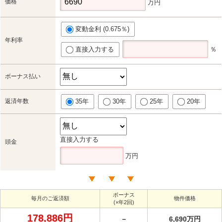
価格
万円
変動金利 (0.675％)
年利率
直接入力する
％
ボーナス払い
返済年数
35年
30年
25年
20年
直接入力する
頭金
万円
ボーナス
毎月のご返済額
物件価格
(×年2回)
178,886円
－
6,690万円