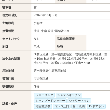
駐車場
有
現況/引渡し
-/2026年10月下旬
土地権利
所有権
接道状況
接道: 東南 公道 道路幅: 8ｍ
セットバック
なし
私道負担面積
-
地目
宅地
地勢
準防火地域 第一種高度地区 宅地造成等規制区域 高
法令上の制限
さ10ｍ 私道持分：地番6-25地積106平米・地番6-37地
積3.48平米・地番6-38地積0.77平米各4/10
用途地域
第一種低層住居専用地域
都市計画
市街化区域
取引態様
仲介
フローリング
システムキッチン
シャンプードレッサー
シャワートイレ
設備・条件
浴室乾燥機
コンロ三口
床下収納
TVドアホン