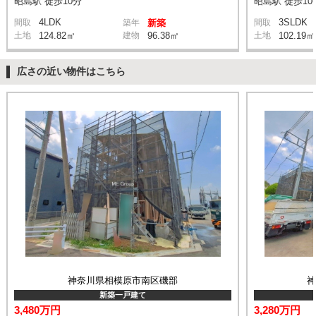
昭島駅 徒歩10分
昭島駅 徒歩10
4LDK
3SLDK
間取
築年
新築
間取
土地
124.82㎡
建物
96.38㎡
土地
102.19㎡
広さの近い物件はこちら
神奈川県相模原市南区磯部
新築一戸建て
3,480万円
3,280万円