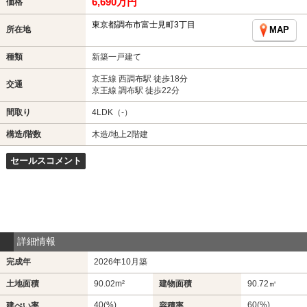
6,690万円
価格
東京都調布市富士見町3丁目
所在地
MAP
種類
新築一戸建て
京王線 西調布駅 徒歩18分
交通
京王線 調布駅 徒歩22分
間取り
4LDK（-）
構造/階数
木造/地上2階建
セールスコメント
詳細情報
完成年
2026年10月築
土地面積
90.02m²
建物面積
90.72㎡
40(%)
60(%)
建ぺい率
容積率