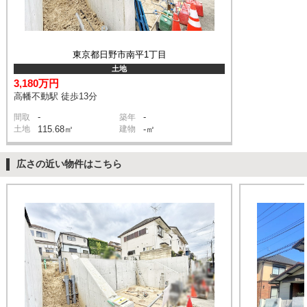
東京都日野市南平1丁目
土地
3,180万円
高幡不動駅 徒歩13分
-
-
間取
築年
土地
115.68㎡
建物
-㎡
広さの近い物件はこちら