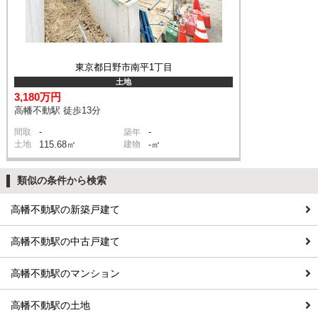
東京都日野市南平1丁目
土地
3,180万円
高幡不動駅 徒歩13分
-
-
間取
築年
土地
115.68㎡
建物
-㎡
類似の条件から検索
高幡不動駅の新築戸建て
高幡不動駅の中古戸建て
高幡不動駅のマンション
高幡不動駅の土地