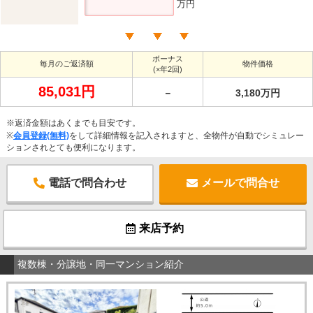
万円
ボーナス
毎月のご返済額
物件価格
(×年2回)
85,031円
－
3,180万円
※返済金額はあくまでも目安です。
※
会員登録(無料)
をして詳細情報を記入されますと、全物件が自動でシミュレー
ションされとても便利になります。
電話で問合わせ
メールで問合せ
来店予約
複数棟・分譲地・同一マンション紹介