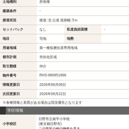
土地権利
所有権
-
建築条件
接道状況
接道: 北 公道 道路幅: 5ｍ
セットバック
なし
私道負担面積
-
地目
宅地
地勢
用途地域
第一種低層住居専用地域
都市計画
市街化区域
取引態様
仲介
RHS-980951966
物件番号
情報更新日
2026年08月08日
次回更新日
2026年08月22日
※各種情報と差異がある場合は現況優先となります
学区情報
日野市立南平小学校
小学校区
(東京都日野市)
この学区の他の物件を見る