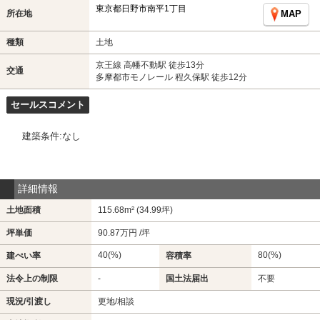
東京都日野市南平1丁目
所在地
MAP
種類
土地
京王線 高幡不動駅 徒歩13分
交通
多摩都市モノレール 程久保駅 徒歩12分
セールスコメント
建築条件:なし
詳細情報
土地面積
115.68m² (34.99坪)
坪単価
90.87万円 /坪
40(%)
80(%)
建ぺい率
容積率
法令上の制限
-
国土法届出
不要
現況/引渡し
更地/相談