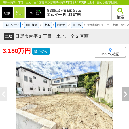
日野市南平１丁目 土地 全２区画 東京都日野市南平1丁目｜3,180万円の土地｜売地や分譲地情報｜エムイーPLUS町田
検索
TOPページ
>
物件検索
>
土地
>
日野市
>
京王線
>
日野市南平１丁目 土地 全２
日野市南平１丁目 土地 全２区画
土地
3,180万円
値下がり
MAPで確認