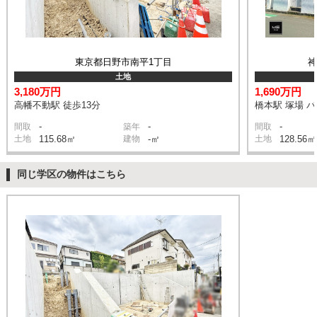
東京都日野市南平1丁目
土地
3,180万円
1,690万円
高幡不動駅 徒歩13分
橋本駅 塚場 バ
-
-
-
間取
築年
間取
土地
115.68㎡
建物
-㎡
土地
128.56㎡
同じ学区の物件はこちら