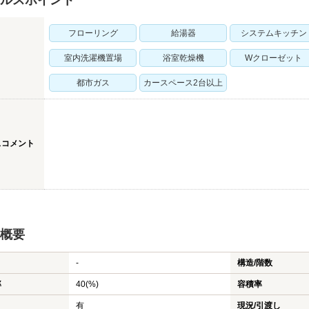
ルスポイント
フローリング
給湯器
システムキッチン
室内洗濯機置場
浴室乾燥機
Wクローゼット
都市ガス
カースペース2台以上
スコメント
概要
-
構造/階数
率
40(%)
容積率
有
現況/引渡し