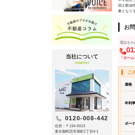
中学校区
国土数値
象となり
お問
電話をか
01
当社について
「ホーム
COMPANY
こ
価格
年利
0120-008-442
ボー
住所：〒194-0023
東京都町田市旭町1丁目4-1