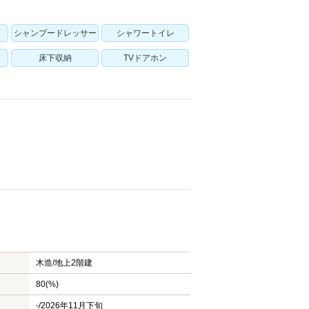
シャンプードレッサー
シャワートイレ
床下収納
TVドアホン
木造/
地上2階建
80(%)
-/2026年11月下旬