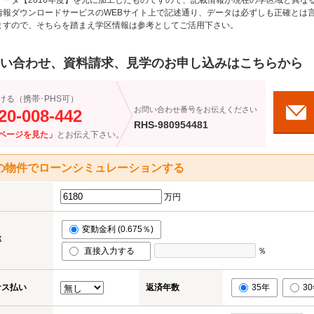
データ【2016年度】を元に加工したものですので、記載情報が現在の学区域と異な
情報ダウンロードサービスのWEBサイト上で記述通り、データは必ずしも正確とは言
ますので、そちらを踏まえ学区情報は参考としてご活用下さい。
い合わせ、資料請求、見学のお申し込みはこちらから
ける（携帯･PHS可）
お問い合わせ番号をお伝えください
20-008-442
RHS-980954481
ページを見た」
とお伝え下さい。
の物件でローンシミュレーションする
万円
変動金利 (0.675％)
率
直接入力する
％
ナス払い
返済年数
35年
3