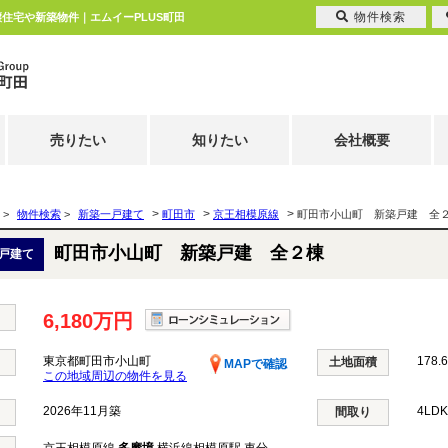
物件検索
譲住宅や新築物件｜エムイーPLUS町田
売りたい
知りたい
会社概要
>
>
>
>
物件検索
>
新築一戸建て
町田市
京王相模原線
町田市小山町 新築戸建 全
町田市小山町 新築戸建 全２棟
戸建て
6,180万円
東京都町田市小山町
178.
土地面積
MAPで確認
この地域周辺の物件を見る
2026年11月築
4LD
間取り