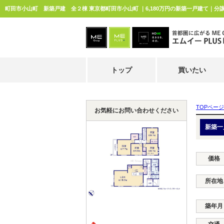
町田市小山町 新築戸建 全２棟 東京都町田市小山町 ｜6,180万円の新築一戸建て｜分
トップ
買いたい
TOPページ
お気軽にお問い合わせください
新築一
価格
所在地
築年月