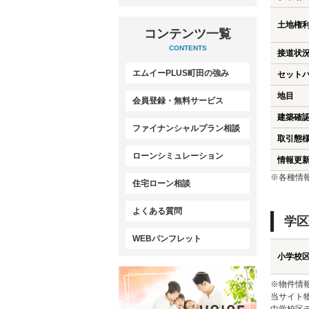
土地権
コンテンツ一覧
CONTENTS
接道状
エムイーPLUS町田の強み
セット
地目
会員登録・無料サービス
建築確
ファイナンシャルプラン相談
取引態
ローンシミュレーション
情報更
※各種情
住宅ローン相談
よくある質問
学区
WEBパンフレット
小学校
※物件情
当サイト