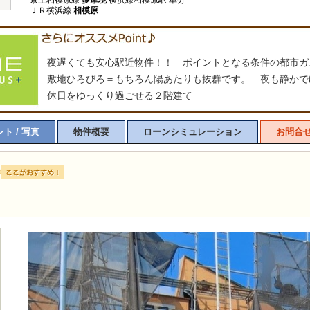
京王相模原線
多摩境
横浜線相模原駅 車分
ＪＲ横浜線
相模原
夜遅くても安心駅近物件！！ ポイントとなる条件の都市ガ
敷地ひろびろ＝もちろん陽あたりも抜群です。 夜も静かで
休日をゆっくり過ごせる２階建て
ト / 写真
物件概要
ローンシミュレーション
お問合