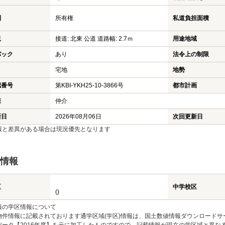
利
所有権
私道負担面積
況
接道: 北東 公道 道路幅: 2.7ｍ
用途地域
バック
あり
法令上の制限
宅地
地勢
認番号
第KBI-YKH25-10-3866号
都市計画
様
仲介
新日
2026年08月06日
次回更新日
報と差異がある場合は現況優先となります
情報
区
中学校区
()
報の学区情報について
物件情報に記載されております通学区域(学区)情報は、国土数値情報ダウンロードサ