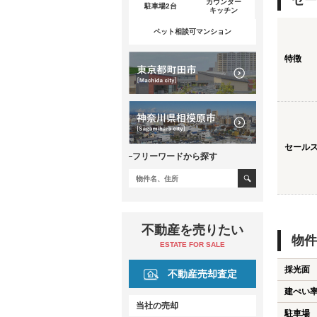
セー
カウンター
駐車場2台
キッチン
ペット相談可マンション
特徴
セール
フリーワードから探す
不動産を売りたい
物件
ESTATE FOR SALE
採光面
不動産売却査定
建ぺい
当社の売却
駐車場