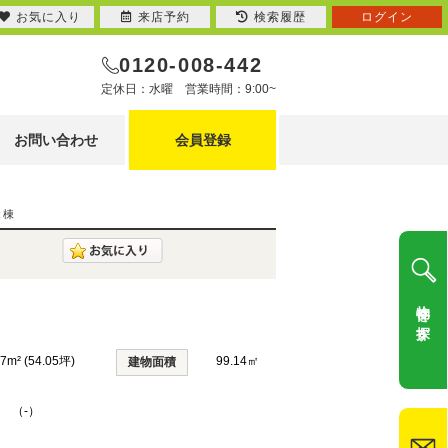
お気に入り
来店予約
検索履歴
ログイン
0120-008-442
定休日：水曜 営業時間：9:00~
お問い合わせ
会員登録
２棟
物件を探す
67m² (54.05坪)
99.14㎡
建物面積
K （-）