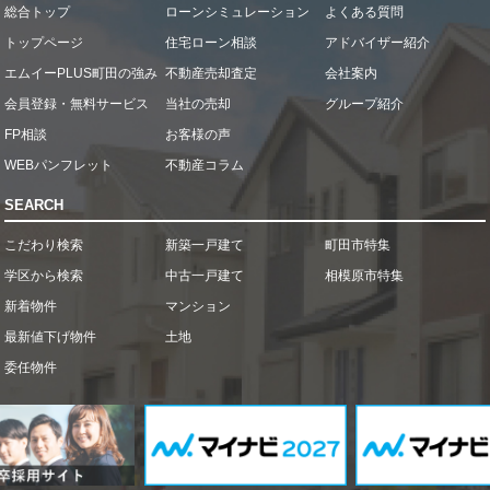
総合トップ
ローンシミュレーション
よくある質問
トップページ
住宅ローン相談
アドバイザー紹介
エムイーPLUS町田の強み
不動産売却査定
会社案内
会員登録・無料サービス
当社の売却
グループ紹介
FP相談
お客様の声
WEBパンフレット
不動産コラム
SEARCH
こだわり検索
新築一戸建て
町田市特集
学区から検索
中古一戸建て
相模原市特集
新着物件
マンション
最新値下げ物件
土地
委任物件