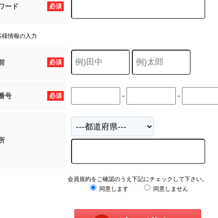
ワード
必須
客様情報の入力
前
必須
-
-
番号
必須
所
会員規約をご確認のうえ下記にチェックして下さい。
同意します
同意しません