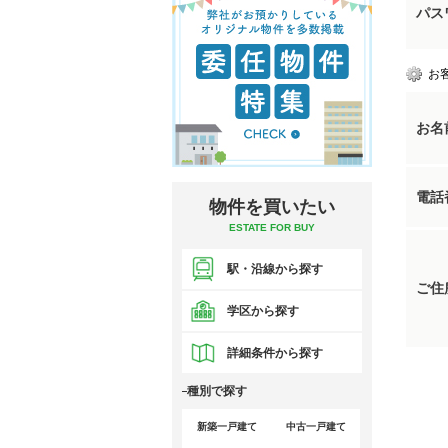
パス
お
お名
電話
物件を買いたい
ESTATE FOR BUY
駅・沿線から探す
ご住
学区から探す
詳細条件から探す
種別で探す
新築一戸建て
中古一戸建て