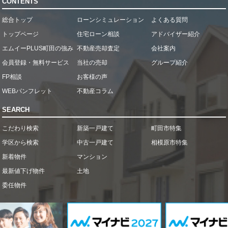
CONTENTS
総合トップ
ローンシミュレーション
よくある質問
トップページ
住宅ローン相談
アドバイザー紹介
エムイーPLUS町田の強み
不動産売却査定
会社案内
会員登録・無料サービス
当社の売却
グループ紹介
FP相談
お客様の声
WEBパンフレット
不動産コラム
SEARCH
こだわり検索
新築一戸建て
町田市特集
学区から検索
中古一戸建て
相模原市特集
新着物件
マンション
最新値下げ物件
土地
委任物件