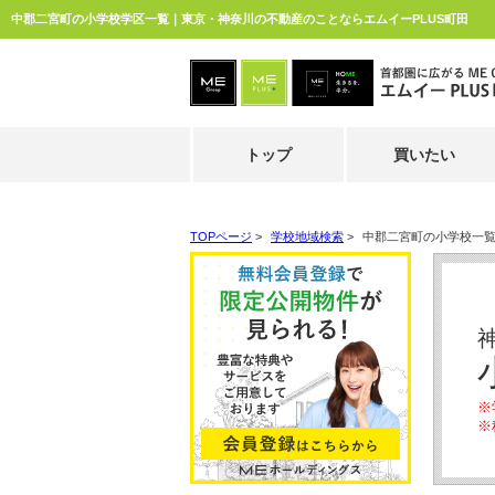
中郡二宮町の小学校学区一覧｜東京・神奈川の不動産のことならエムイーPLUS町田
トップ
買いたい
TOPページ
>
学校地域検索
>
中郡二宮町の小学校一
※
※