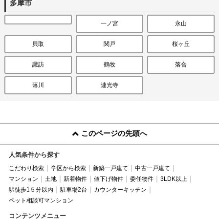
多摩市
一ノ宮
永山
貝取
関戸
桜ヶ丘
諏訪
鶴牧
落合
落川
連光寺
このページの先頭へ
人気条件から探す
こだわり検索
学区から検索
新築一戸建て
中古一戸建て
マンション
土地
新着物件
値下げ物件
委任物件
3LDK以上
駅徒歩1５分以内
駐車場2台
カウンターキッチン
ペット相談可マンション
コンテンツメニュー