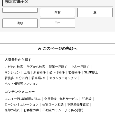
横浜市磯子区
岡村
森
滝頭
田中
このページの先頭へ
人気条件から探す
こだわり検索
学区から検索
新築一戸建て
中古一戸建て
マンション
土地
新着物件
値下げ物件
委任物件
3LDK以上
駅徒歩1５分以内
駐車場2台
カウンターキッチン
ペット相談可マンション
コンテンツメニュー
エムイーPLUS町田の強み
会員登録・無料サービス
FP相談
ローンシミュレーション
住宅ローン相談
不動産売却査定
売却の流れ
お客様の声
不動産コラム
よくある質問