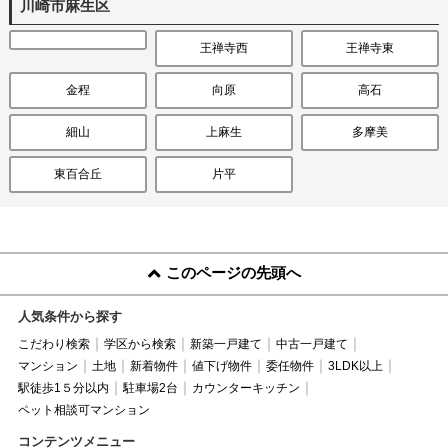
川崎市麻生区
王禅寺西
王禅寺東
金程
向原
高石
細山
上麻生
多摩美
東百合丘
片平
このページの先頭へ
人気条件から探す
こだわり検索
学区から検索
新築一戸建て
中古一戸建て
マンション
土地
新着物件
値下げ物件
委任物件
3LDK以上
駅徒歩1５分以内
駐車場2台
カウンターキッチン
ペット相談可マンション
コンテンツメニュー