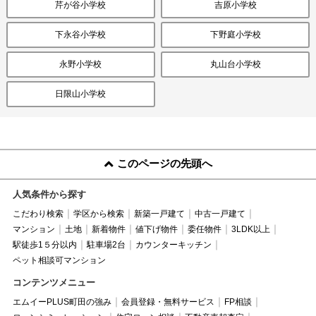
芹が谷小学校
吉原小学校
下永谷小学校
下野庭小学校
永野小学校
丸山台小学校
日限山小学校
このページの先頭へ
人気条件から探す
こだわり検索
学区から検索
新築一戸建て
中古一戸建て
マンション
土地
新着物件
値下げ物件
委任物件
3LDK以上
駅徒歩1５分以内
駐車場2台
カウンターキッチン
ペット相談可マンション
コンテンツメニュー
エムイーPLUS町田の強み
会員登録・無料サービス
FP相談