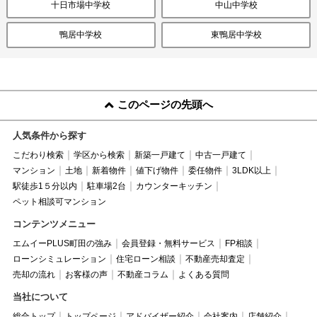
十日市場中学校
中山中学校
鴨居中学校
東鴨居中学校
このページの先頭へ
人気条件から探す
こだわり検索
学区から検索
新築一戸建て
中古一戸建て
マンション
土地
新着物件
値下げ物件
委任物件
3LDK以上
駅徒歩1５分以内
駐車場2台
カウンターキッチン
ペット相談可マンション
コンテンツメニュー
エムイーPLUS町田の強み
会員登録・無料サービス
FP相談
ローンシミュレーション
住宅ローン相談
不動産売却査定
売却の流れ
お客様の声
不動産コラム
よくある質問
当社について
総合トップ
トップページ
アドバイザー紹介
会社案内
店舗紹介